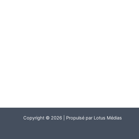
Remember Me
Connexion
Créer un compte
Mot de passe perdu?
Copyright © 2026 | Propulsé par Lotus Médias